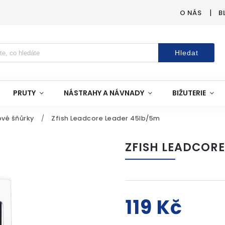
O NÁS
B
Hledat
PRUTY
NÁSTRAHY A NÁVNADY
BIŽUTERIE
vé šňůrky
/
Zfish Leadcore Leader 45lb/5m
ZFISH LEADCORE
119 Kč