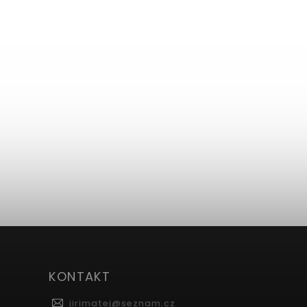
KONTAKT
jirimatej
@
seznam.cz