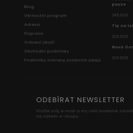
pauze
Blog
24.5.2023
Věrnostní program
Adresa
Tip na l
Doprava
22.5.2023
Vrácení zboží
Nové Os
Obchodní podmínky
22.5.2023
Podmínky ochrany osobních údajů
ODEBÍRAT NEWSLETTER
Vložte svůj e-mail a my vám budeme zasíla
na našem e-shopu.