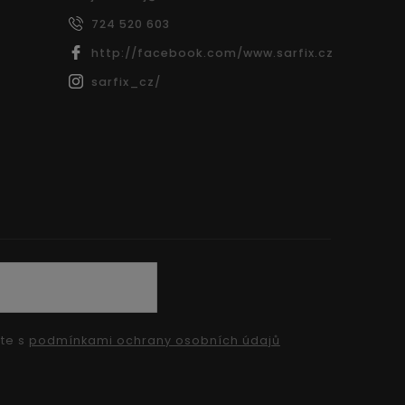
724 520 603
http://facebook.com/www.sarfix.cz
sarfix_cz/
íte s
podmínkami ochrany osobních údajů