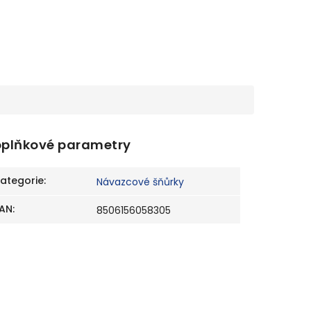
plňkové parametry
ategorie
:
Návazcové šňůrky
AN
:
8506156058305