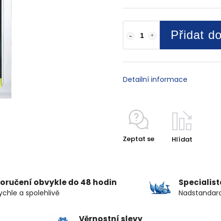
Přidat d
Detailní informace
Zeptat se
Hlídat
oručení obvykle do 48 hodin
Specialis
ychle a spolehlivě
Nadstandard
Věrnostní slevy