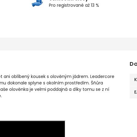
Pro registrované až 13 %
Do
 ani oblíbený kousek s olověným jádrem. Leadercore
K
mu dokonale splyne s okolním prostředím. Šňůra
 Naše olověnka je velmi poddajná a díky tomu se z ní
E
e.