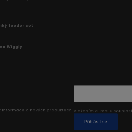
ehký feeder set
mo Wiggly
t informace o nových produktech
Vložením e-mailu souhlas
Přihlásit se