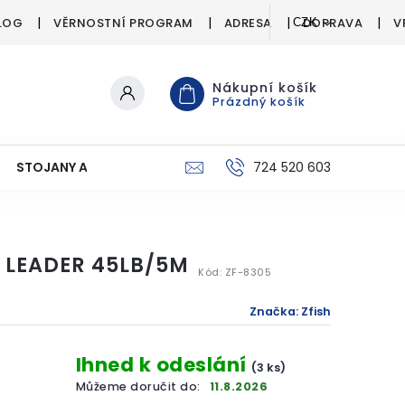
LOG
VĚRNOSTNÍ PROGRAM
ADRESA
DOPRAVA
V
CZK
Nákupní košík
Prázdný košík
STOJANY A SIGNALIZÁTORY
PÉČE O ÚLOVEK
724 520 603
C
 LEADER 45LB/5M
Kód:
ZF-8305
Značka:
Zfish
Ihned k odeslání
(3 ks)
Můžeme doručit do:
11.8.2026