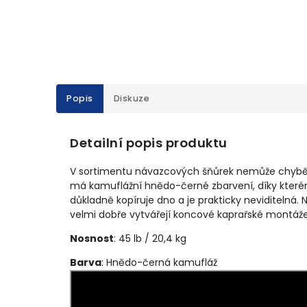
Popis
Diskuze
Detailní popis produktu
V sortimentu návazcových šňůrek nemůže chybět
má kamuflážní hnědo-černé zbarvení, díky které
důkladně kopíruje dno a je prakticky neviditelná.
velmi dobře vytvářejí koncové kaprařské montáž
Nosnost
: 45 lb / 20,4 kg
Barva
: Hnědo-černá kamufláž