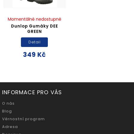
Momentálně nedostupné
Dunlop Gumáky DEE
GREEN
Detail
349 Kč
INFORMACE PRO VÁS
O nás
Blog
Věrnostní program
Adresa