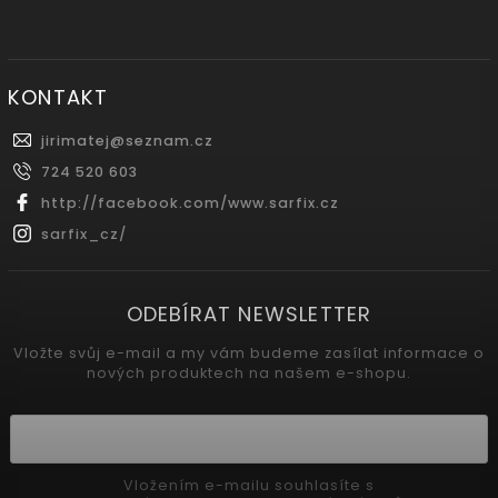
KONTAKT
jirimatej
@
seznam.cz
724 520 603
http://facebook.com/www.sarfix.cz
sarfix_cz/
ODEBÍRAT NEWSLETTER
Vložte svůj e-mail a my vám budeme zasílat informace o
nových produktech na našem e-shopu.
Vložením e-mailu souhlasíte s