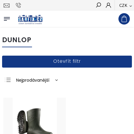
CZK
Hledat
DUNLOP
Otevřít filtr
Nejprodávanější
Nejlevnější
Nejdražší
Abecedně