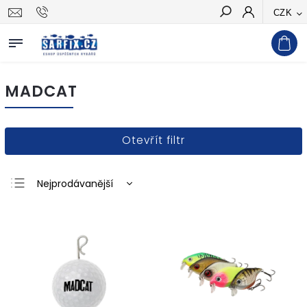
CZK
Hledat
MADCAT
Otevřít filtr
Nejprodávanější
Nejlevnější
Nejdražší
Abecedně