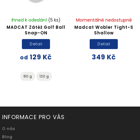
Ihned k odeslání
(5 ks)
Momentálně nedostupné
MADCAT Zátěž Golf Ball
Madcat Wobler Tight-S
Snap-ON
Shallow
Detail
Detail
129 Kč
349 Kč
od
80 g
120 g
INFORMACE PRO VÁS
O nás
Blog