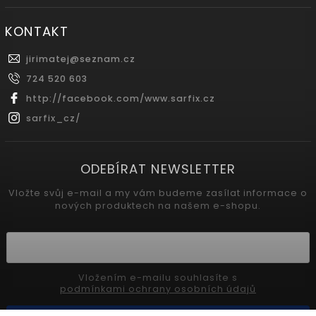
KONTAKT
jirimatej
@
seznam.cz
724 520 603
http://facebook.com/www.sarfix.cz
sarfix_cz/
ODEBÍRAT NEWSLETTER
Vložte svůj e-mail a my vám budeme zasílat informace o
nových produktech na našem e-shopu.
Vložením e-mailu souhlasíte s
podmínkami ochrany osobních údajů