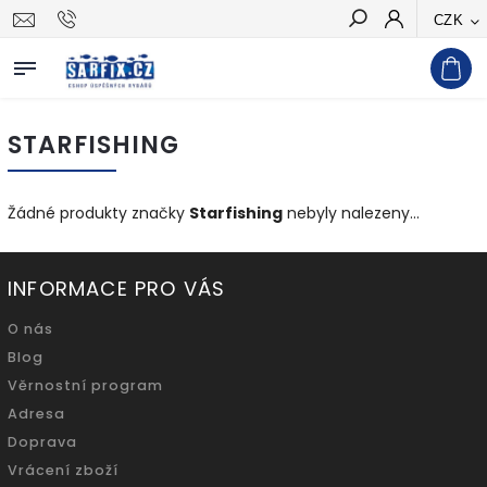
CZK
Hledat
STARFISHING
Žádné produkty značky
Starfishing
nebyly nalezeny...
INFORMACE PRO VÁS
O nás
Blog
Věrnostní program
Adresa
Doprava
Vrácení zboží